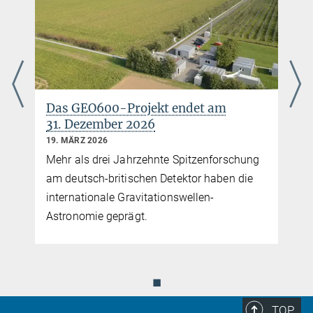
Sie finden dieses Video auf YouTube. Mit Klick auf das Bild
werden Sie dorthin weitergeleitet.
DFG Science TV: Die Wellenjäger
r
Das GEO600-Projekt endet am
31. Dezember 2026
19. MÄRZ 2026
Mehr als drei Jahrzehnte Spitzenforschung
am deutsch-britischen Detektor haben die
internationale Gravitationswellen-
Astronomie geprägt.
◼
TOP