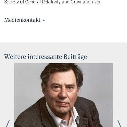
Society of General Relativity and Gravitation vor.
Medienkontakt
Dr. Elke Müller
Forschungskoordinatorin, Pressereferentin AEI
Potsdam
+49 331 567-7303
Weitere interessante Beiträge
elke.mueller@...
© sevens[+]maltry