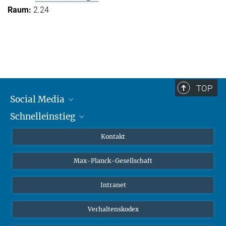
2.24
TOP
Social Media
Schnelleinstieg
Mastodon
YouTube
Wissenschaftler*innen
Kontakt
Studierende
Max-Planck-Gesellschaft
Schüler*innen
Journalist*innen
Intranet
Öffentlichkeit
Verhaltenskodex
Alumnae | Alumni