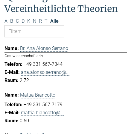
Vereinheitlichte Theorien
A
B
C
D
K
N
R
T
Alle
Dr. Ana Alonso Serrano
Gastwissenschaftlerin
+49 331 567-7344
ana.alonso.serrano@...
2.72
Mattia Biancotto
+49 331 567-7179
mattia.biancotto@...
0.60