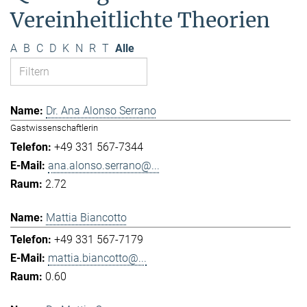
Vereinheitlichte Theorien
A
B
C
D
K
N
R
T
Alle
Dr. Ana Alonso Serrano
Gastwissenschaftlerin
+49 331 567-7344
ana.alonso.serrano@...
2.72
Mattia Biancotto
+49 331 567-7179
mattia.biancotto@...
0.60