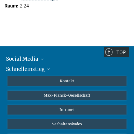
2.24
TOP
Social Media
Schnelleinstieg
Mastodon
YouTube
Wissenschaftler*innen
Kontakt
Studierende
Max-Planck-Gesellschaft
Schüler*innen
Journalist*innen
Intranet
Öffentlichkeit
Verhaltenskodex
Alumnae | Alumni