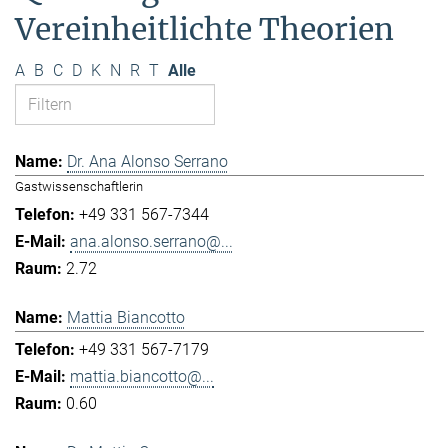
Vereinheitlichte Theorien
A
B
C
D
K
N
R
T
Alle
Dr. Ana Alonso Serrano
Gastwissenschaftlerin
+49 331 567-7344
ana.alonso.serrano@...
2.72
Mattia Biancotto
+49 331 567-7179
mattia.biancotto@...
0.60