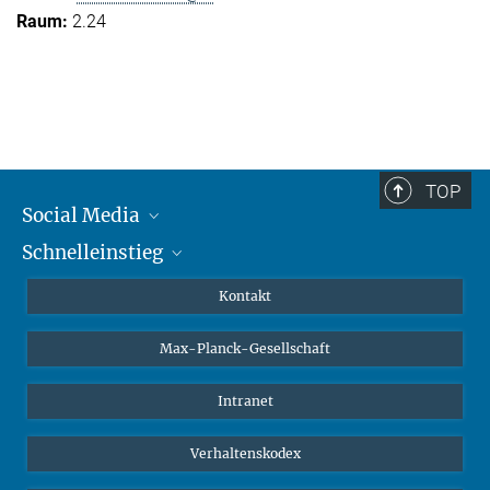
2.24
TOP
Social Media
Schnelleinstieg
Mastodon
YouTube
Wissenschaftler*innen
Kontakt
Studierende
Max-Planck-Gesellschaft
Schüler*innen
Journalist*innen
Intranet
Öffentlichkeit
Verhaltenskodex
Alumnae | Alumni