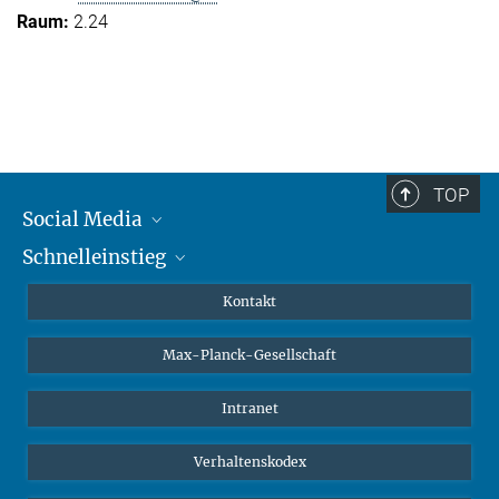
2.24
TOP
Social Media
Schnelleinstieg
Mastodon
YouTube
Wissenschaftler*innen
Kontakt
Studierende
Max-Planck-Gesellschaft
Schüler*innen
Journalist*innen
Intranet
Öffentlichkeit
Verhaltenskodex
Alumnae | Alumni