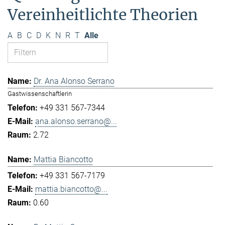
Vereinheitlichte Theorien
A
B
C
D
K
N
R
T
Alle
Dr. Ana Alonso Serrano
Gastwissenschaftlerin
+49 331 567-7344
ana.alonso.serrano@...
2.72
Mattia Biancotto
+49 331 567-7179
mattia.biancotto@...
0.60