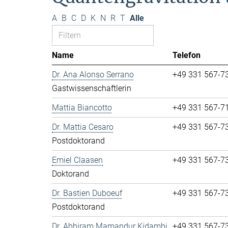
A
B
C
D
K
N
R
T
Alle
Name
Telefon
Dr. Ana Alonso Serrano
+49 331 567-7
Gastwissenschaftlerin
Mattia Biancotto
+49 331 567-7
Dr. Mattia Cesaro
+49 331 567-7
Postdoktorand
Emiel Claasen
+49 331 567-7
Doktorand
Dr. Bastien Duboeuf
+49 331 567-7
Postdoktorand
Dr. Abhiram Mamandur Kidambi
+49 331 567-7