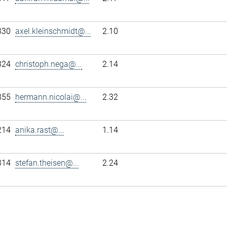
330
axel.kleinschmidt@...
2.10
324
christoph.nega@...
2.14
355
hermann.nicolai@...
2.32
214
anika.rast@...
1.14
314
stefan.theisen@...
2.24