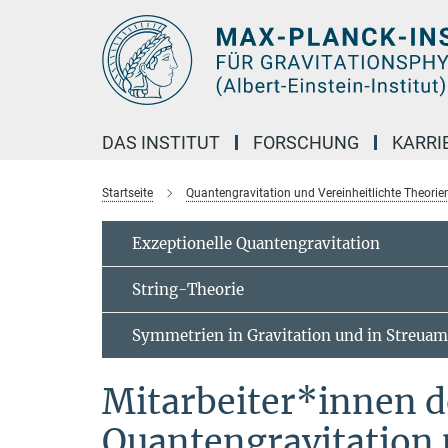
Hauptinhalt
DAS INSTITUT
FORSCHUNG
KARRI
Startseite
Quantengravitation und Vereinheitlichte Theorie
Exzeptionelle Quantengravitation
String-Theorie
Symmetrien in Gravitation und in Streuam
Mitarbeiter*innen d
Quantengravitation 