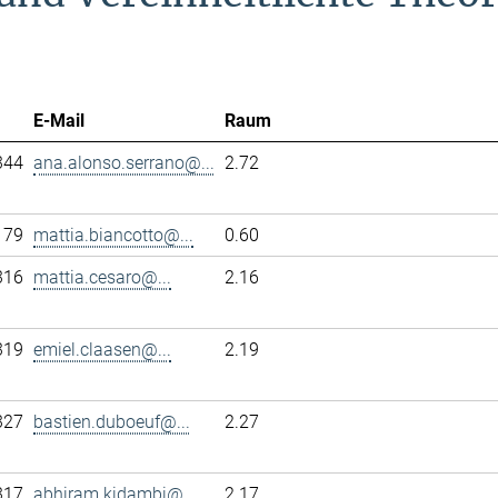
E-Mail
Raum
344
ana.alonso.serrano@...
2.72
179
mattia.biancotto@...
0.60
316
mattia.cesaro@...
2.16
319
emiel.claasen@...
2.19
327
bastien.duboeuf@...
2.27
317
abhiram.kidambi@...
2.17