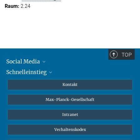
2.24
TOP
Social Media
Schnelleinstieg
Mastodon
YouTube
Wissenschaftler*innen
Kontakt
Studierende
Max-Planck-Gesellschaft
Schüler*innen
Journalist*innen
Intranet
Öffentlichkeit
Verhaltenskodex
Alumnae | Alumni