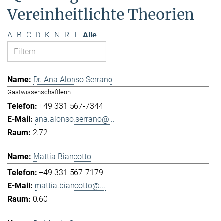
Vereinheitlichte Theorien
A
B
C
D
K
N
R
T
Alle
Dr. Ana Alonso Serrano
Gastwissenschaftlerin
+49 331 567-7344
ana.alonso.serrano@...
2.72
Mattia Biancotto
+49 331 567-7179
mattia.biancotto@...
0.60