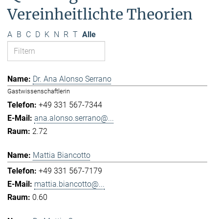
Vereinheitlichte Theorien
A
B
C
D
K
N
R
T
Alle
Dr. Ana Alonso Serrano
Gastwissenschaftlerin
+49 331 567-7344
ana.alonso.serrano@...
2.72
Mattia Biancotto
+49 331 567-7179
mattia.biancotto@...
0.60