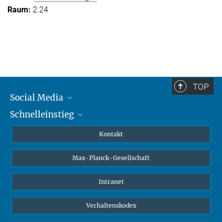
2.24
TOP
Social Media
Schnelleinstieg
Mastodon
YouTube
Wissenschaftler*innen
Kontakt
Studierende
Max-Planck-Gesellschaft
Schüler*innen
Journalist*innen
Intranet
Öffentlichkeit
Verhaltenskodex
Alumnae | Alumni