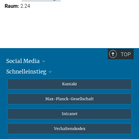
2.24
TOP
Social Media
Schnelleinstieg
Mastodon
YouTube
Wissenschaftler*innen
Kontakt
Studierende
Max-Planck-Gesellschaft
Schüler*innen
Journalist*innen
Intranet
Öffentlichkeit
Verhaltenskodex
Alumnae | Alumni