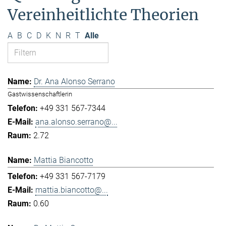
Vereinheitlichte Theorien
A
B
C
D
K
N
R
T
Alle
Dr. Ana Alonso Serrano
Gastwissenschaftlerin
+49 331 567-7344
ana.alonso.serrano@...
2.72
Mattia Biancotto
+49 331 567-7179
mattia.biancotto@...
0.60