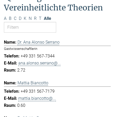
Vereinheitlichte Theorien
A
B
C
D
K
N
R
T
Alle
Dr. Ana Alonso Serrano
Gastwissenschaftlerin
+49 331 567-7344
ana.alonso.serrano@...
2.72
Mattia Biancotto
+49 331 567-7179
mattia.biancotto@...
0.60