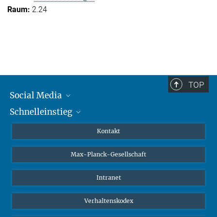
2.24
TOP
Social Media
Schnelleinstieg
Mastodon
YouTube
Wissenschaftler*innen
Kontakt
Studierende
Max-Planck-Gesellschaft
Schüler*innen
Journalist*innen
Intranet
Öffentlichkeit
Verhaltenskodex
Alumnae | Alumni