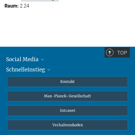
2.24
TOP
Social Media
Schnelleinstieg
Mastodon
YouTube
Wissenschaftler*innen
Kontakt
Studierende
Max-Planck-Gesellschaft
Schüler*innen
Journalist*innen
Intranet
Öffentlichkeit
Verhaltenskodex
Alumnae | Alumni