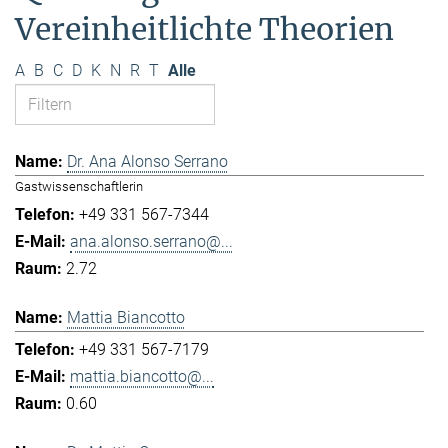
Vereinheitlichte Theorien
A
B
C
D
K
N
R
T
Alle
Dr. Ana Alonso Serrano
Gastwissenschaftlerin
+49 331 567-7344
ana.alonso.serrano@...
2.72
Mattia Biancotto
+49 331 567-7179
mattia.biancotto@...
0.60