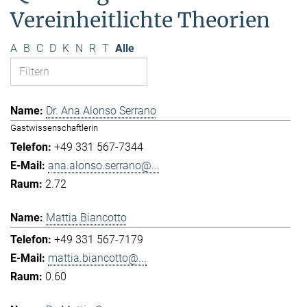
Vereinheitlichte Theorien
A
B
C
D
K
N
R
T
Alle
Dr. Ana Alonso Serrano
Gastwissenschaftlerin
+49 331 567-7344
ana.alonso.serrano@...
2.72
Mattia Biancotto
+49 331 567-7179
mattia.biancotto@...
0.60