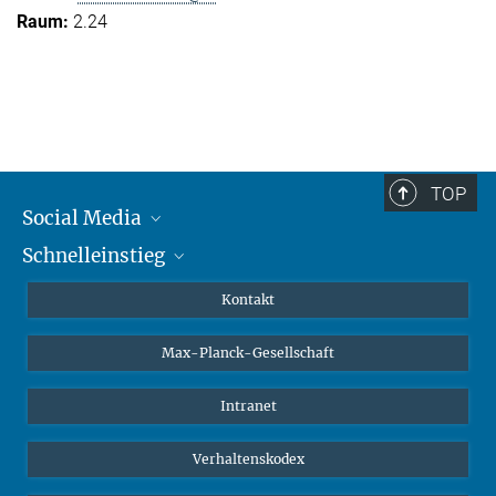
2.24
TOP
Social Media
Schnelleinstieg
Mastodon
YouTube
Wissenschaftler*innen
Kontakt
Studierende
Max-Planck-Gesellschaft
Schüler*innen
Journalist*innen
Intranet
Öffentlichkeit
Verhaltenskodex
Alumnae | Alumni