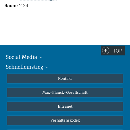
2.24
TOP
Social Media
Schnelleinstieg
Mastodon
YouTube
Wissenschaftler*innen
Kontakt
Studierende
Max-Planck-Gesellschaft
Schüler*innen
Journalist*innen
Intranet
Öffentlichkeit
Verhaltenskodex
Alumnae | Alumni