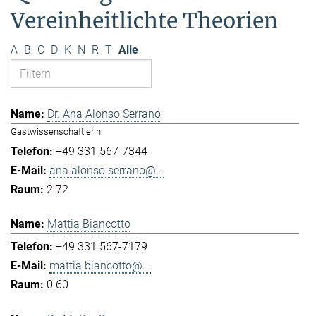
Vereinheitlichte Theorien
A
B
C
D
K
N
R
T
Alle
Dr. Ana Alonso Serrano
Gastwissenschaftlerin
+49 331 567-7344
ana.alonso.serrano@...
2.72
Mattia Biancotto
+49 331 567-7179
mattia.biancotto@...
0.60