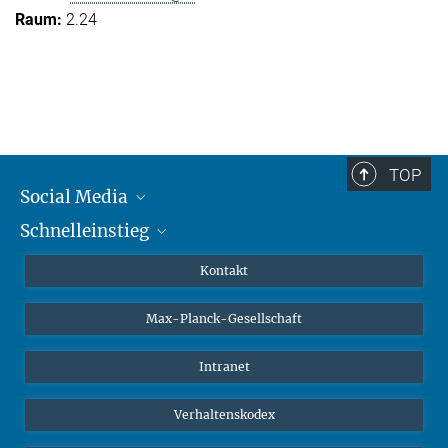
2.24
TOP
Social Media
Schnelleinstieg
Mastodon
YouTube
Wissenschaftler*innen
Kontakt
Studierende
Max-Planck-Gesellschaft
Schüler*innen
Journalist*innen
Intranet
Öffentlichkeit
Verhaltenskodex
Alumnae | Alumni