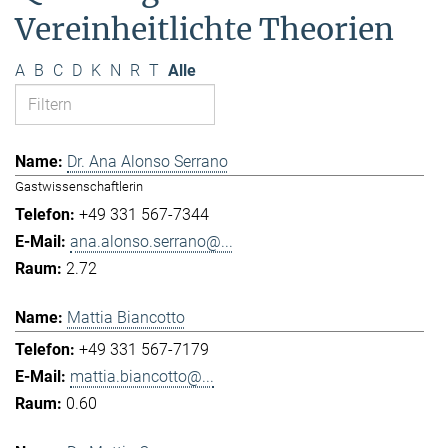
Vereinheitlichte Theorien
A
B
C
D
K
N
R
T
Alle
Dr. Ana Alonso Serrano
Gastwissenschaftlerin
+49 331 567-7344
ana.alonso.serrano@...
2.72
Mattia Biancotto
+49 331 567-7179
mattia.biancotto@...
0.60