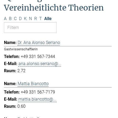
Vereinheitlichte Theorien
A
B
C
D
K
N
R
T
Alle
Dr. Ana Alonso Serrano
Gastwissenschaftlerin
+49 331 567-7344
ana.alonso.serrano@...
2.72
Mattia Biancotto
+49 331 567-7179
mattia.biancotto@...
0.60