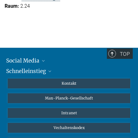
2.24
TOP
Social Media
Schnelleinstieg
Mastodon
YouTube
Wissenschaftler*innen
Kontakt
Studierende
Max-Planck-Gesellschaft
Schüler*innen
Journalist*innen
Intranet
Öffentlichkeit
Verhaltenskodex
Alumnae | Alumni