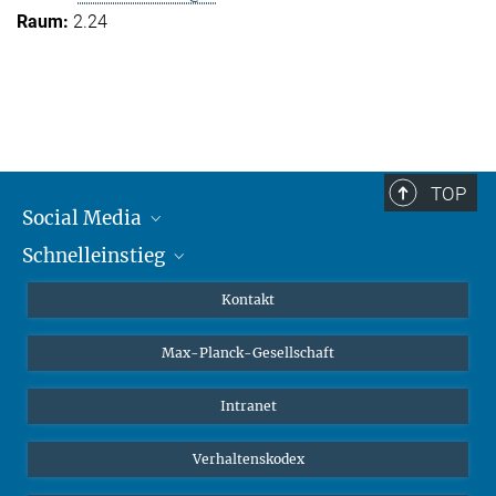
2.24
TOP
Social Media
Schnelleinstieg
Mastodon
YouTube
Wissenschaftler*innen
Kontakt
Studierende
Max-Planck-Gesellschaft
Schüler*innen
Journalist*innen
Intranet
Öffentlichkeit
Verhaltenskodex
Alumnae | Alumni