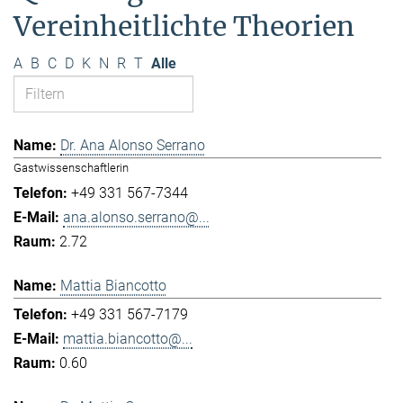
Vereinheitlichte Theorien
A
B
C
D
K
N
R
T
Alle
Dr. Ana Alonso Serrano
Gastwissenschaftlerin
+49 331 567-7344
ana.alonso.serrano@...
2.72
Mattia Biancotto
+49 331 567-7179
mattia.biancotto@...
0.60