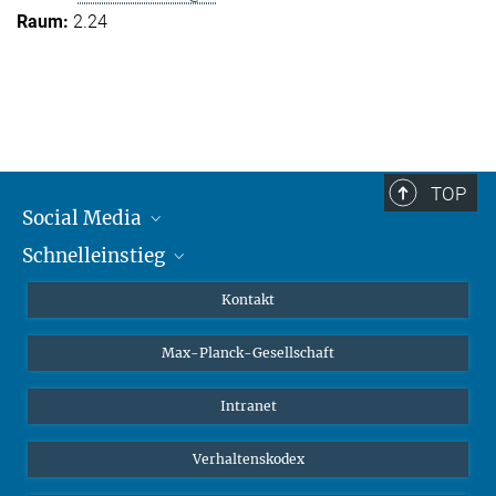
2.24
TOP
Social Media
Schnelleinstieg
Mastodon
YouTube
Wissenschaftler*innen
Kontakt
Studierende
Max-Planck-Gesellschaft
Schüler*innen
Journalist*innen
Intranet
Öffentlichkeit
Verhaltenskodex
Alumnae | Alumni