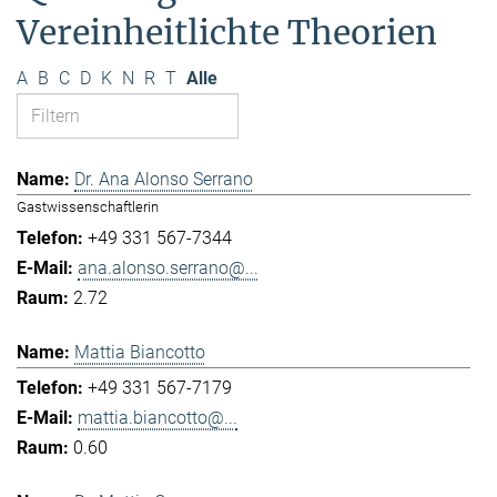
Vereinheitlichte Theorien
A
B
C
D
K
N
R
T
Alle
Dr. Ana Alonso Serrano
Gastwissenschaftlerin
+49 331 567-7344
ana.alonso.serrano@...
2.72
Mattia Biancotto
+49 331 567-7179
mattia.biancotto@...
0.60