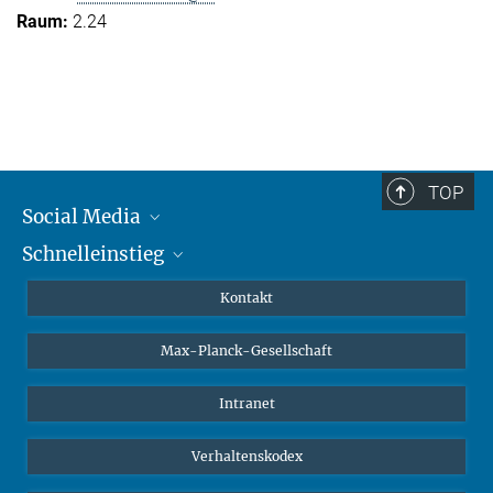
2.24
TOP
Social Media
Schnelleinstieg
Mastodon
YouTube
Wissenschaftler*innen
Kontakt
Studierende
Max-Planck-Gesellschaft
Schüler*innen
Journalist*innen
Intranet
Öffentlichkeit
Verhaltenskodex
Alumnae | Alumni