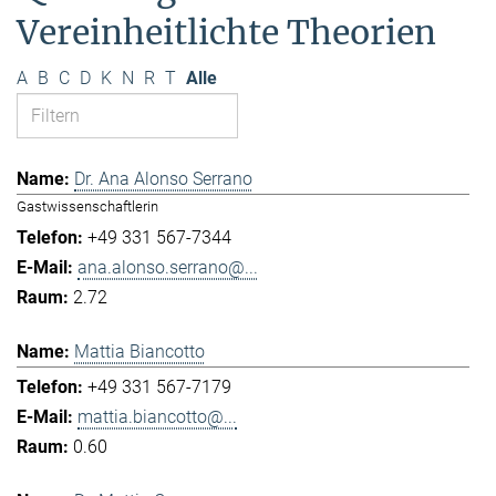
Vereinheitlichte Theorien
A
B
C
D
K
N
R
T
Alle
Dr. Ana Alonso Serrano
Gastwissenschaftlerin
+49 331 567-7344
ana.alonso.serrano@...
2.72
Mattia Biancotto
+49 331 567-7179
mattia.biancotto@...
0.60