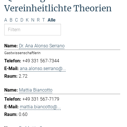
Vereinheitlichte Theorien
A
B
C
D
K
N
R
T
Alle
Dr. Ana Alonso Serrano
Gastwissenschaftlerin
+49 331 567-7344
ana.alonso.serrano@...
2.72
Mattia Biancotto
+49 331 567-7179
mattia.biancotto@...
0.60