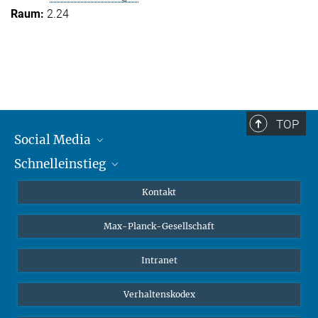
2.24
TOP
Social Media
Schnelleinstieg
Mastodon
YouTube
Wissenschaftler*innen
Kontakt
Studierende
Max-Planck-Gesellschaft
Schüler*innen
Journalist*innen
Intranet
Öffentlichkeit
Verhaltenskodex
Alumnae | Alumni