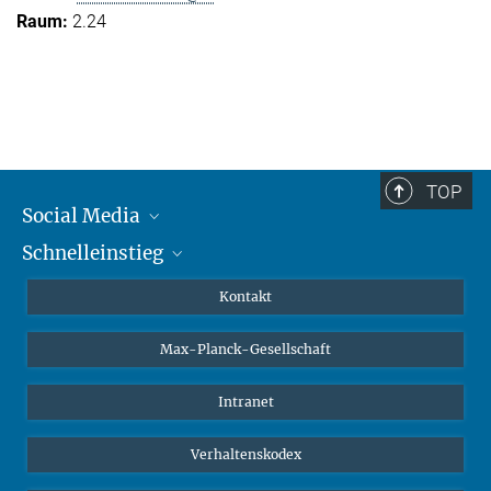
2.24
TOP
Social Media
Schnelleinstieg
Mastodon
YouTube
Wissenschaftler*innen
Kontakt
Studierende
Max-Planck-Gesellschaft
Schüler*innen
Journalist*innen
Intranet
Öffentlichkeit
Verhaltenskodex
Alumnae | Alumni