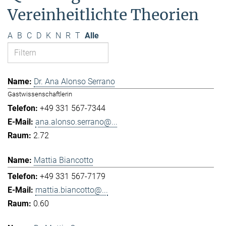
Vereinheitlichte Theorien
A
B
C
D
K
N
R
T
Alle
Dr. Ana Alonso Serrano
Gastwissenschaftlerin
+49 331 567-7344
ana.alonso.serrano@...
2.72
Mattia Biancotto
+49 331 567-7179
mattia.biancotto@...
0.60