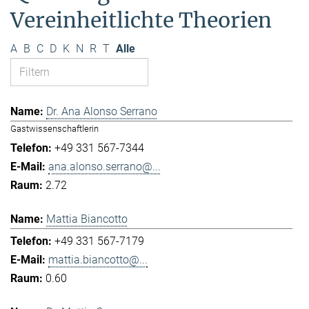
Vereinheitlichte Theorien
A
B
C
D
K
N
R
T
Alle
Dr. Ana Alonso Serrano
Gastwissenschaftlerin
+49 331 567-7344
ana.alonso.serrano@...
2.72
Mattia Biancotto
+49 331 567-7179
mattia.biancotto@...
0.60