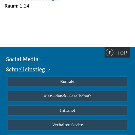
2.24
TOP
Social Media
Schnelleinstieg
Mastodon
YouTube
Wissenschaftler*innen
Kontakt
Studierende
Max-Planck-Gesellschaft
Schüler*innen
Journalist*innen
Intranet
Öffentlichkeit
Verhaltenskodex
Alumnae | Alumni