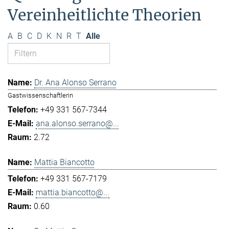
Vereinheitlichte Theorien
A
B
C
D
K
N
R
T
Alle
Dr. Ana Alonso Serrano
Gastwissenschaftlerin
+49 331 567-7344
ana.alonso.serrano@...
2.72
Mattia Biancotto
+49 331 567-7179
mattia.biancotto@...
0.60