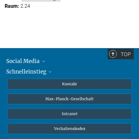
2.24
TOP
Social Media
Schnelleinstieg
Mastodon
YouTube
Wissenschaftler*innen
Kontakt
Studierende
Max-Planck-Gesellschaft
Schüler*innen
Journalist*innen
Intranet
Öffentlichkeit
Verhaltenskodex
Alumnae | Alumni