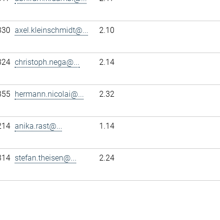
330
axel.kleinschmidt@...
2.10
324
christoph.nega@...
2.14
355
hermann.nicolai@...
2.32
214
anika.rast@...
1.14
314
stefan.theisen@...
2.24