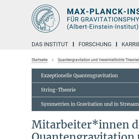
Hauptinhalt
DAS INSTITUT
FORSCHUNG
KARRI
Startseite
Quantengravitation und Vereinheitlichte Theorie
Exzeptionelle Quantengravitation
String-Theorie
Symmetrien in Gravitation und in Streuam
Mitarbeiter*innen d
Quantengravitation 