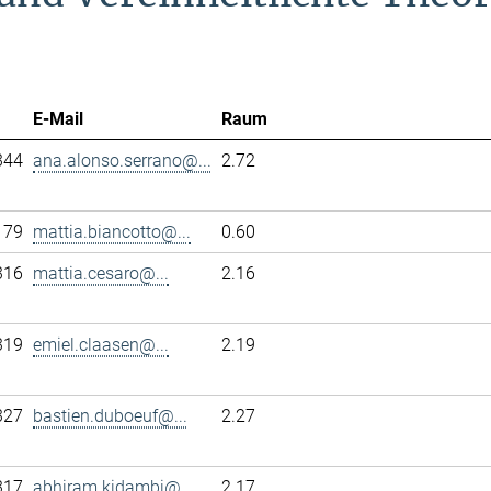
E-Mail
Raum
344
ana.alonso.serrano@...
2.72
179
mattia.biancotto@...
0.60
316
mattia.cesaro@...
2.16
319
emiel.claasen@...
2.19
327
bastien.duboeuf@...
2.27
317
abhiram.kidambi@...
2.17