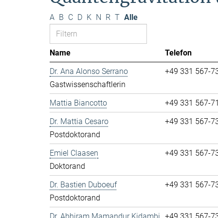
A
B
C
D
K
N
R
T
Alle
Name
Telefon
Dr. Ana Alonso Serrano
+49 331 567-7
Gastwissenschaftlerin
Mattia Biancotto
+49 331 567-7
Dr. Mattia Cesaro
+49 331 567-7
Postdoktorand
Emiel Claasen
+49 331 567-7
Doktorand
Dr. Bastien Duboeuf
+49 331 567-7
Postdoktorand
Dr. Abhiram Mamandur Kidambi
+49 331 567-7