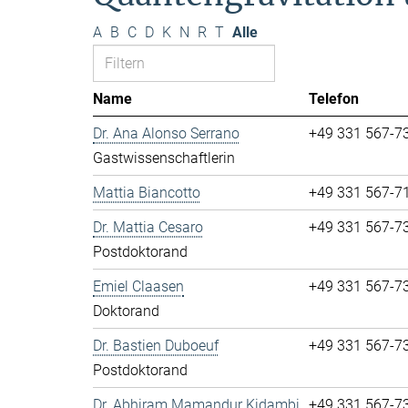
A
B
C
D
K
N
R
T
Alle
Name
Telefon
Dr. Ana Alonso Serrano
+49 331 567-7
Gastwissenschaftlerin
Mattia Biancotto
+49 331 567-7
Dr. Mattia Cesaro
+49 331 567-7
Postdoktorand
Emiel Claasen
+49 331 567-7
Doktorand
Dr. Bastien Duboeuf
+49 331 567-7
Postdoktorand
Dr. Abhiram Mamandur Kidambi
+49 331 567-7