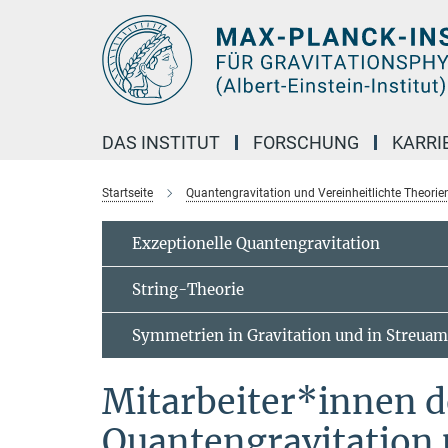
Hauptinhalt
DAS INSTITUT
FORSCHUNG
KARRI
Startseite
Quantengravitation und Vereinheitlichte Theorie
Exzeptionelle Quantengravitation
String-Theorie
Symmetrien in Gravitation und in Streuam
Mitarbeiter*innen d
Quantengravitation 