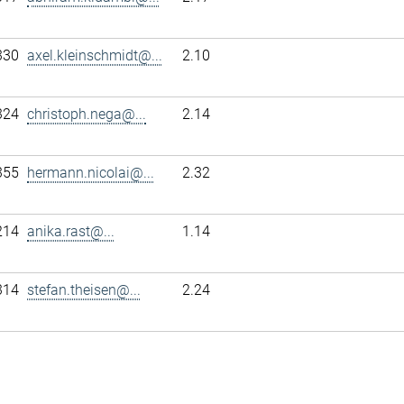
330
axel.kleinschmidt@...
2.10
324
christoph.nega@...
2.14
355
hermann.nicolai@...
2.32
214
anika.rast@...
1.14
314
stefan.theisen@...
2.24