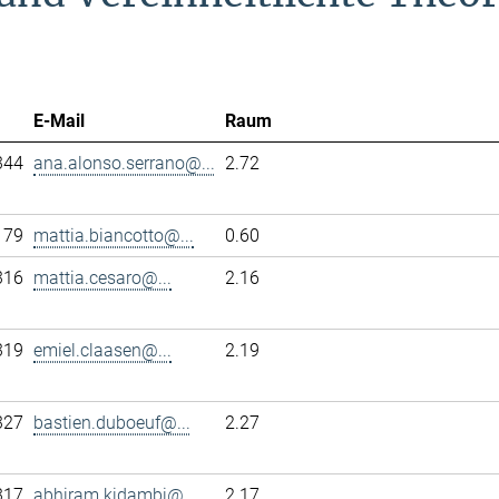
E-Mail
Raum
344
ana.alonso.serrano@...
2.72
179
mattia.biancotto@...
0.60
316
mattia.cesaro@...
2.16
319
emiel.claasen@...
2.19
327
bastien.duboeuf@...
2.27
317
abhiram.kidambi@...
2.17