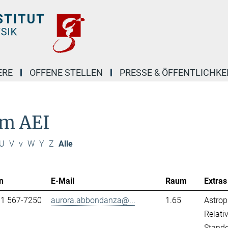
ERE
OFFENE STELLEN
PRESSE & ÖFFENTLICHKE
am AEI
U
V
v
W
Y
Z
Alle
n
E-Mail
Raum
Extras
31 567-7250
aurora.abbondanza@...
1.65
Astrop
Relativ
Stand