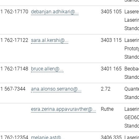
11 762-17170
debanjan.adhikari@...
3405 105
Lasere
Laseri
Stando
11 762-17122
sara.al.kershi@...
3403 115
Laseri
Protot
Stando
11 762-17148
bruce.allen@...
3401 165
Beobac
Stando
31 567-7344
ana.alonso.serrano@...
2.72
Quante
Stand
esra.zerina.appavuravther@...
Ruthe
Laseri
GEO6
Stando
11 762-12354
melanie.ast@...
3406 335
Laseri