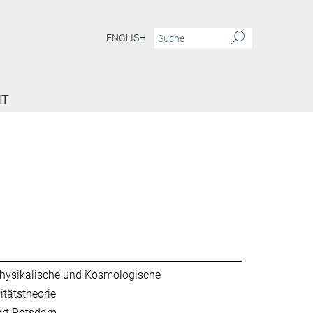
ENGLISH
IT
hysikalische und Kosmologische
itätstheorie
ort Potsdam