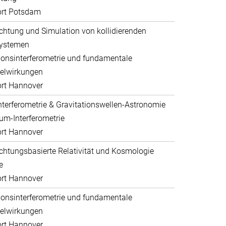
ort Potsdam
htung und Simulation von kollidierenden
systemen
ionsinterferometrie und fundamentale
elwirkungen
rt Hannover
nterferometrie & Gravitationswellen-Astronomie
um-Interferometrie
rt Hannover
htungsbasierte Relativität und Kosmologie
e
rt Hannover
ionsinterferometrie und fundamentale
elwirkungen
rt Hannover