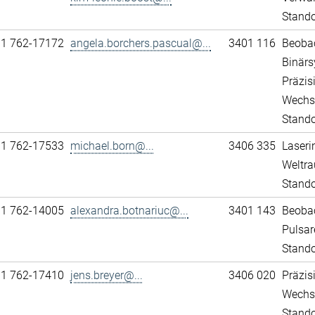
Stand
11 762-17172
angela.borchers.pascual@...
3401 116
Beobac
Binär
Präzis
Wechs
Stando
11 762-17533
michael.born@...
3406 335
Laseri
Weltra
Stando
11 762-14005
alexandra.botnariuc@...
3401 143
Beobac
Pulsar
Stando
11 762-17410
jens.breyer@...
3406 020
Präzis
Wechs
Stando