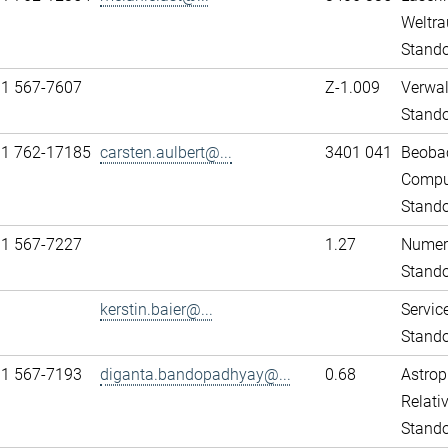
Weltra
Stando
31 567-7607
Z-1.009
Verwa
Stand
11 762-17185
carsten.aulbert@...
3401 041
Beobac
Comput
Stando
31 567-7227
1.27
Numeri
Stand
kerstin.baier@...
Servic
Stand
31 567-7193
diganta.bandopadhyay@...
0.68
Astrop
Relativ
Stand