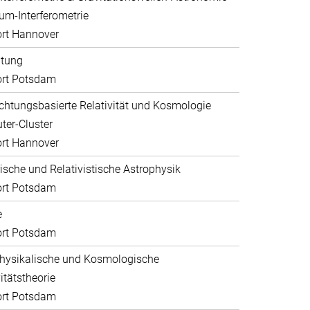
um-Interferometrie
rt Hannover
ltung
ort Potsdam
htungsbasierte Relativität und Kosmologie
er-Cluster
rt Hannover
sche und Relativistische Astrophysik
ort Potsdam
e
ort Potsdam
hysikalische und Kosmologische
itätstheorie
ort Potsdam