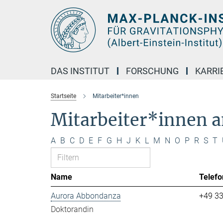
Hauptinhalt
DAS INSTITUT
FORSCHUNG
KARRI
Startseite
Mitarbeiter*innen
Mitarbeiter*innen 
A
B
C
D
E
F
G
H
J
K
L
M
N
O
P
R
S
T
Name
Telefo
Aurora Abbondanza
+49 3
Doktorandin