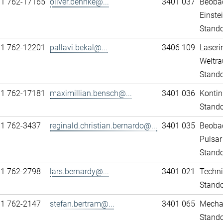
11 762-17165
oliver.behnke@...
3401 037
Beobac
Einst
Stando
11 762-12201
pallavi.bekal@...
3406 109
Laseri
Weltra
Stando
11 762-17181
maximillian.bensch@...
3401 036
Kontin
Stando
11 762-3437
reginald.christian.bernardo@...
3401 035
Beobac
Pulsar
Stando
11 762-2798
lars.bernardy@...
3401 021
Techni
Stando
11 762-2147
stefan.bertram@...
3401 065
Mechan
Stando