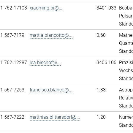
11 762-17103
xiaoming.bi@...
3401 033
Beobac
Pulsar
Stando
31 567-7179
mattia.biancotto@...
0.60
Mathem
Quante
Stand
11 762-12287
lea.bischof@...
3406 106
Präzis
Wechs
Stando
31 567-7253
francisco.blanco@...
1.33
Astrop
Relativ
Stand
31 567-7222
matthias.blittersdorf@...
1.20
Numeri
Stand