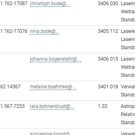
11 762-17087
christoph.bode@...
3406 030
Laseri
Weltra
Stando
11 762-17076
nina.bode@...
3405 112
Lasere
Laseri
Stando
johanna.bogenstahl@...
3406 015
Laseri
Weltra
Stando
762 14367
melanie.boehmke@...
3401 018
Verwa
Stando
31 567-7253
lara.bohnenblust@...
1.33
Astrop
Relativ
Stand
kim-leonie.boost@...
Verwa