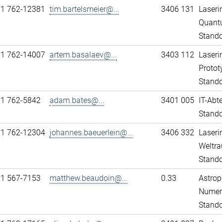
11 762-12381
tim.bartelsmeier@...
3406 131
Laseri
Quant
Stando
11 762-14007
artem.basalaev@...
3403 112
Laseri
Protot
Stando
11 762-5842
adam.bates@...
3401 005
IT-Abt
Stando
11 762-12304
johannes.baeuerlein@...
3406 332
Laseri
Weltra
Stando
31 567-7153
matthew.beaudoin@...
0.33
Astrop
Numeri
Stand