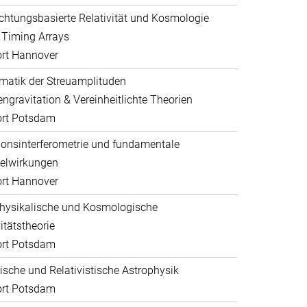
htungsbasierte Relativität und Kosmologie
 Timing Arrays
rt Hannover
atik der Streuamplituden
ngravitation & Vereinheitlichte Theorien
ort Potsdam
ionsinterferometrie und fundamentale
elwirkungen
rt Hannover
hysikalische und Kosmologische
itätstheorie
ort Potsdam
sche und Relativistische Astrophysik
ort Potsdam