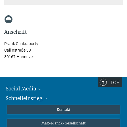
Anschrift
Pratik Chakraborty
Callinstraße 38
30167 Hannover
TOP
Social Media
Schnelleinstieg
Mastodon
YouTube
Wissenschaftler*innen
Kontakt
Studierende
Max-Planck-Gesellschaft
Schüler*innen