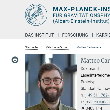
Hauptinhalt
DAS INSTITUT
FORSCHUNG
KARRI
Startseite
Mitarbeiter*innen
Matteo Carlassara
Matteo Car
Doktorand
Laserinterferome
Prototyp
Standort Hannov
+49 511 762-
matteo.carlas
3403 114