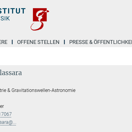
ERE
OFFENE STELLEN
PRESSE & ÖFFENTLICHKE
lassara
trie & Gravitationswellen-Astronomie
er
17067
sara@...