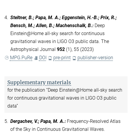
4.
Steltner, B.; Papa, M. A.; Eggenstein, H.-B.; Prix, R.;
Bensch, M.; Allen, B.; Machenschalk, B.
:
Deep
Einstein@Home all-sky search for continuous
gravitational waves in LIGO O3 public data. The
Astrophysical Journal
952
(1), 55 (2023)
MPG.PuRe
DOI
pre-print
publisher-version
Supplementary materials
for the publication “Deep Einstein@Home all-sky search
for continuous gravitational waves in LIGO O3 public
data”
5.
Dergachev, V.; Papa, M. A.
:
Frequency-Resolved Atlas
of the Sky in Continuous Gravitational Waves.