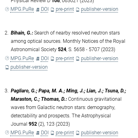
Physical Review D
108
, 063021 (2023)
MPG.PuRe
DOI
pre-print
publisher-version
2.
Bihain, G.
:
Search of nearby resolved neutron stars
among optical sources. Monthly Notices of the Royal
Astronomical Society
524
, S. 5658 - 5707 (2023)
MPG.PuRe
DOI
pre-print
publisher-version
publisher-version
3.
Pagliaro, G.; Papa, M. A.; Ming, J.; Lian, J.; Tsuna, D.;
Maraston, C.; Thomas, D.
:
Continuous gravitational
waves from Galactic neutron stars: demography,
detectability and prospects. The Astrophysical
Journal
952
(2), 123 (2023)
MPG.PuRe
DOI
pre-print
publisher-version