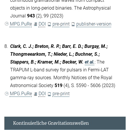
continuous gravitational waves from compact
objects in long-period binaries. The Astrophysical
Journal
943
(2), 99 (2023)
MPG.PuRe
DOI
pre-print
publisher-version
8.
Clark, C. J.; Breton, R. P.; Barr, E. D.; Burgay, M.;
Thongmeearkom, T.; Nieder, L.; Buchner, S.;
Stappers, B.; Kramer, M.; Becker, W.
et al.
:
The
TRAPUM L-band survey for pulsars in Fermi-LAT
gamma-ray sources. Monthly Notices of the Royal
Astronomical Society
519
(4), S. 5590 - 5606 (2023)
MPG.PuRe
DOI
pre-print
Kontinuierliche Gravitationswellen