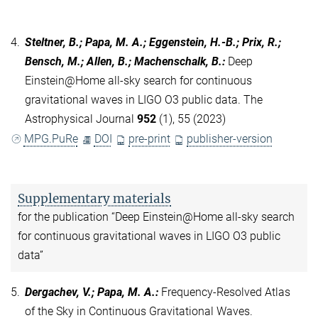
4.
Steltner, B.; Papa, M. A.; Eggenstein, H.-B.; Prix, R.;
Bensch, M.; Allen, B.; Machenschalk, B.
:
Deep
Einstein@Home all-sky search for continuous
gravitational waves in LIGO O3 public data. The
Astrophysical Journal
952
(1), 55 (2023)
MPG.PuRe
DOI
pre-print
publisher-version
Supplementary materials
for the publication “Deep Einstein@Home all-sky search
for continuous gravitational waves in LIGO O3 public
data”
5.
Dergachev, V.; Papa, M. A.
:
Frequency-Resolved Atlas
of the Sky in Continuous Gravitational Waves.