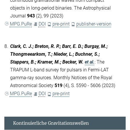
continuous gravitational waves from compact
objects in long-period binaries. The Astrophysical
Journal
943
(2), 99 (2023)
MPG.PuRe
DOI
pre-print
publisher-version
8.
Clark, C. J.; Breton, R. P.; Barr, E. D.; Burgay, M.;
Thongmeearkom, T.; Nieder, L.; Buchner, S.;
Stappers, B.; Kramer, M.; Becker, W.
et al.
:
The
TRAPUM L-band survey for pulsars in Fermi-LAT
gamma-ray sources. Monthly Notices of the Royal
Astronomical Society
519
(4), S. 5590 - 5606 (2023)
MPG.PuRe
DOI
pre-print
Kontinuierliche Gravitationswellen