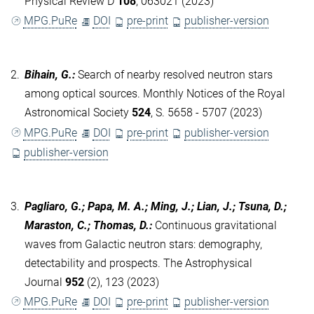
Physical Review D
108
, 063021 (2023)
MPG.PuRe
DOI
pre-print
publisher-version
2.
Bihain, G.
:
Search of nearby resolved neutron stars
among optical sources. Monthly Notices of the Royal
Astronomical Society
524
, S. 5658 - 5707 (2023)
MPG.PuRe
DOI
pre-print
publisher-version
publisher-version
3.
Pagliaro, G.; Papa, M. A.; Ming, J.; Lian, J.; Tsuna, D.;
Maraston, C.; Thomas, D.
:
Continuous gravitational
waves from Galactic neutron stars: demography,
detectability and prospects. The Astrophysical
Journal
952
(2), 123 (2023)
MPG.PuRe
DOI
pre-print
publisher-version