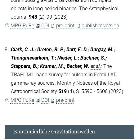
continuous gravitational waves from compact
objects in long-period binaries. The Astrophysical
Journal
943
(2), 99 (2023)
MPG.PuRe
DOI
pre-print
publisher-version
8.
Clark, C. J.; Breton, R. P.; Barr, E. D.; Burgay, M.;
Thongmeearkom, T.; Nieder, L.; Buchner, S.;
Stappers, B.; Kramer, M.; Becker, W.
et al.
:
The
TRAPUM L-band survey for pulsars in Fermi-LAT
gamma-ray sources. Monthly Notices of the Royal
Astronomical Society
519
(4), S. 5590 - 5606 (2023)
MPG.PuRe
DOI
pre-print
Kontinuierliche Gravitationswellen