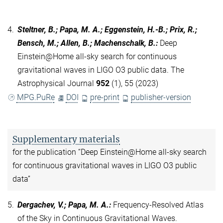
4.
Steltner, B.; Papa, M. A.; Eggenstein, H.-B.; Prix, R.;
Bensch, M.; Allen, B.; Machenschalk, B.
:
Deep
Einstein@Home all-sky search for continuous
gravitational waves in LIGO O3 public data. The
Astrophysical Journal
952
(1), 55 (2023)
MPG.PuRe
DOI
pre-print
publisher-version
Supplementary materials
for the publication “Deep Einstein@Home all-sky search
for continuous gravitational waves in LIGO O3 public
data”
5.
Dergachev, V.; Papa, M. A.
:
Frequency-Resolved Atlas
of the Sky in Continuous Gravitational Waves.