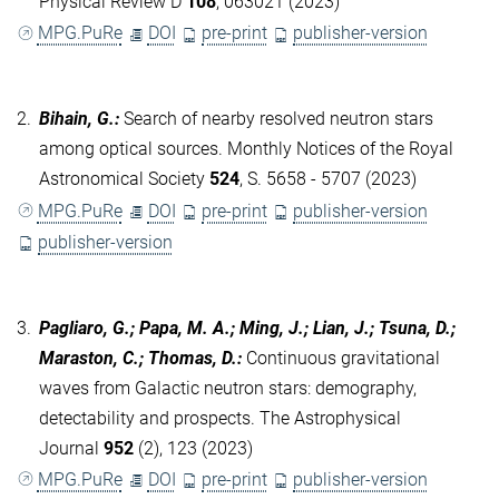
Physical Review D
108
, 063021 (2023)
MPG.PuRe
DOI
pre-print
publisher-version
2.
Bihain, G.
:
Search of nearby resolved neutron stars
among optical sources. Monthly Notices of the Royal
Astronomical Society
524
, S. 5658 - 5707 (2023)
MPG.PuRe
DOI
pre-print
publisher-version
publisher-version
3.
Pagliaro, G.; Papa, M. A.; Ming, J.; Lian, J.; Tsuna, D.;
Maraston, C.; Thomas, D.
:
Continuous gravitational
waves from Galactic neutron stars: demography,
detectability and prospects. The Astrophysical
Journal
952
(2), 123 (2023)
MPG.PuRe
DOI
pre-print
publisher-version