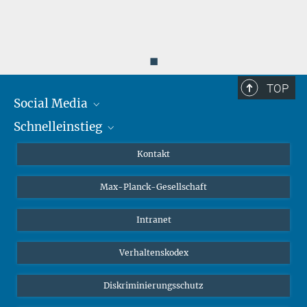
◼
TOP
Social Media
Schnelleinstieg
Mastodon
YouTube
Wissenschaftler*innen
Kontakt
Studierende
Max-Planck-Gesellschaft
Schüler*innen
Journalist*innen
Intranet
Öffentlichkeit
Verhaltenskodex
Alumnae | Alumni
Bewerber*innen
Diskriminierungsschutz