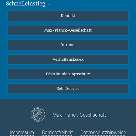
Schnelleinstieg
Mastodon
YouTube
Wissenschaftler*innen
Kontakt
Studierende
Max-Planck-Gesellschaft
Schüler*innen
Journalist*innen
Intranet
Öffentlichkeit
Verhaltenskodex
Alumnae | Alumni
Bewerber*innen
Diskriminierungsschutz
Self-Service
Max-Planck-Gesellschaft
Impressum
Barrierefreiheit
Datenschutzhinweise