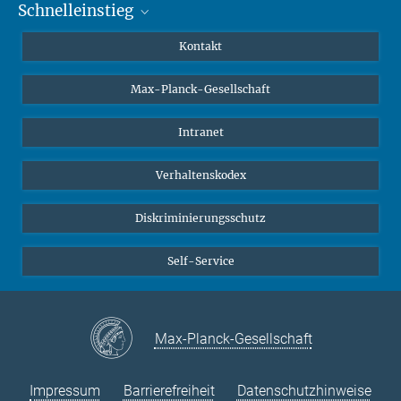
Schnelleinstieg
Mastodon
YouTube
Wissenschaftler*innen
Kontakt
Studierende
Max-Planck-Gesellschaft
Schüler*innen
Journalist*innen
Intranet
Öffentlichkeit
Verhaltenskodex
Alumnae | Alumni
Bewerber*innen
Diskriminierungsschutz
Self-Service
Max-Planck-Gesellschaft
Impressum
Barrierefreiheit
Datenschutzhinweise