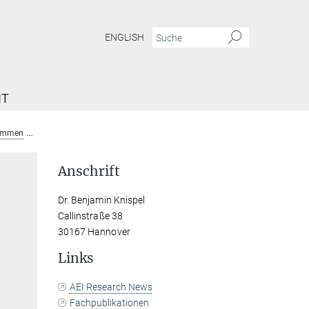
ENGLISH
IT
nommen
Dr. Benjamin Knispel
Anschrift
Dr. Benjamin Knispel
Callinstraße 38
30167 Hannover
Links
AEI Research News
Fachpublikationen