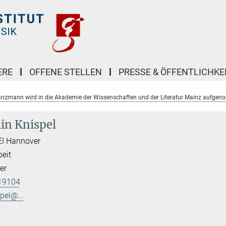
ERE
OFFENE STELLEN
PRESSE & ÖFFENTLICHKE
Danzmann wird in die Akademie der Wissenschaften und der Literatur Mainz aufge
in Knispel
EI Hannover
beit
er
19104
pel@...