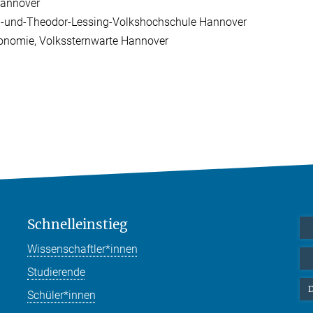
 Hannover
a-und-Theodor-Lessing-Volkshochschule Hannover
ronomie, Volkssternwarte Hannover
Schnelleinstieg
Wissenschaftler*innen
Studierende
D
Schüler*innen