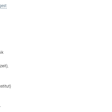
gest
sik
eit),
stitut)
-