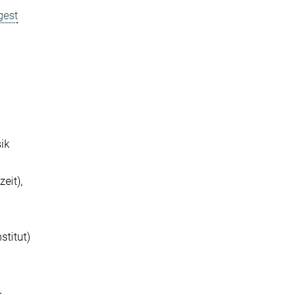
gest
sik
eit),
stitut)
-