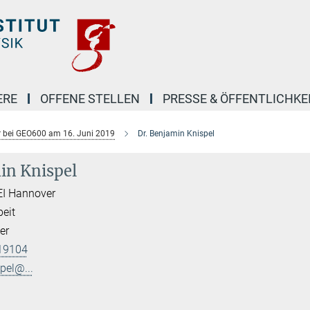
ERE
OFFENE STELLEN
PRESSE & ÖFFENTLICHKE
r bei GEO600 am 16. Juni 2019
Dr. Benjamin Knispel
in Knispel
EI Hannover
beit
er
19104
pel@...