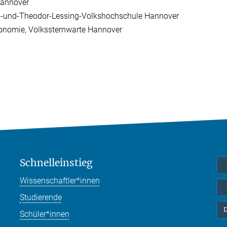
 Hannover
a-und-Theodor-Lessing-Volkshochschule Hannover
ronomie, Volkssternwarte Hannover
Schnelleinstieg
Wissenschaftler*innen
Studierende
D
Schüler*innen