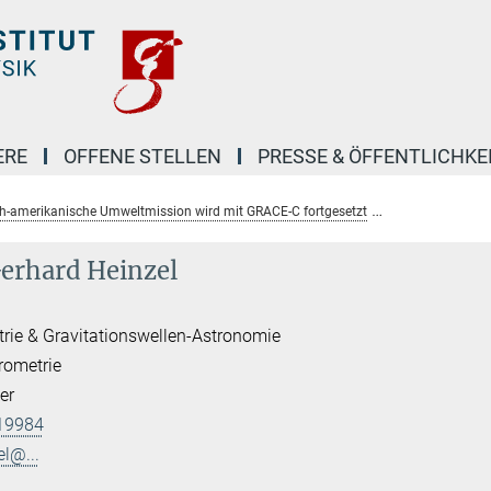
ERE
OFFENE STELLEN
PRESSE & ÖFFENTLICHKE
ch-amerikanische Umweltmission wird mit GRACE-C fortgesetzt
Apl. Prof. Ger
Gerhard Heinzel
trie & Gravitationswellen-Astronomie
rometrie
er
19984
el@...