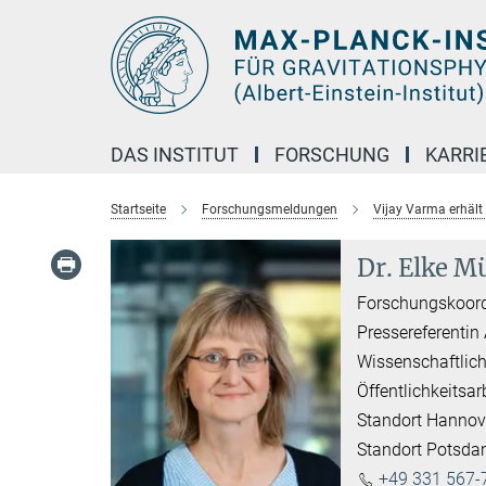
Hauptinhalt
DAS INSTITUT
FORSCHUNG
KARRI
Startseite
Forschungsmeldungen
Vijay Varma erhält
Dr. Elke Mü
Forschungskoord
Pressereferentin
Wissenschaftlich
Öffentlichkeitsar
Standort Hannov
Standort Potsd
+49 331 567-