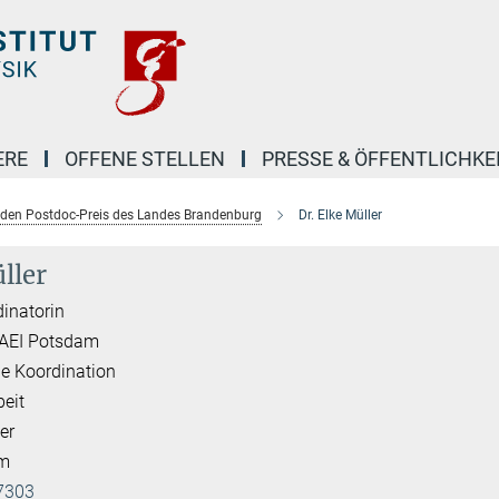
ERE
OFFENE STELLEN
PRESSE & ÖFFENTLICHKE
 den Postdoc-Preis des Landes Brandenburg
Dr. Elke Müller
ller
inatorin
 AEI Potsdam
e Koordination
beit
er
am
7303