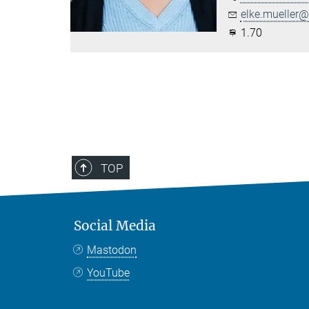
elke.mueller@.
1.70
TOP
Social Media
Mastodon
YouTube