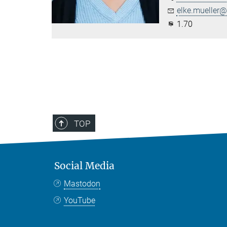
elke.mueller@.
1.70
TOP
Social Media
Mastodon
YouTube