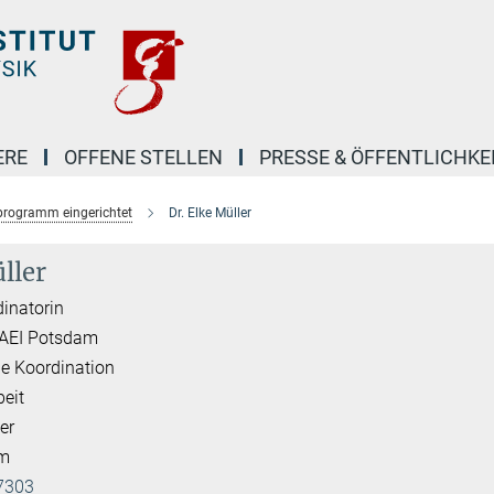
ERE
OFFENE STELLEN
PRESSE & ÖFFENTLICHKE
programm eingerichtet
Dr. Elke Müller
ller
inatorin
 AEI Potsdam
e Koordination
beit
er
am
7303