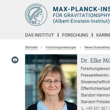
Hauptinhalt
DAS INSTITUT
FORSCHUNG
KARRI
Startseite
Forschungsmeldungen
Neues Graduierten
Dr. Elke Mü
Forschungskoord
Pressereferentin
Wissenschaftlich
Öffentlichkeitsar
Standort Hannov
Standort Potsd
+49 331 567-