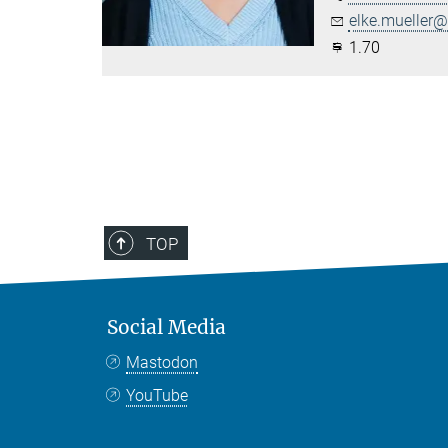
elke.mueller@.
1.70
TOP
Social Media
Mastodon
YouTube