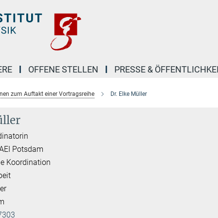
ERE
OFFENE STELLEN
PRESSE & ÖFFENTLICHKE
nen zum Auftakt einer Vortragsreihe
Dr. Elke Müller
ller
inatorin
 AEI Potsdam
e Koordination
beit
er
am
7303