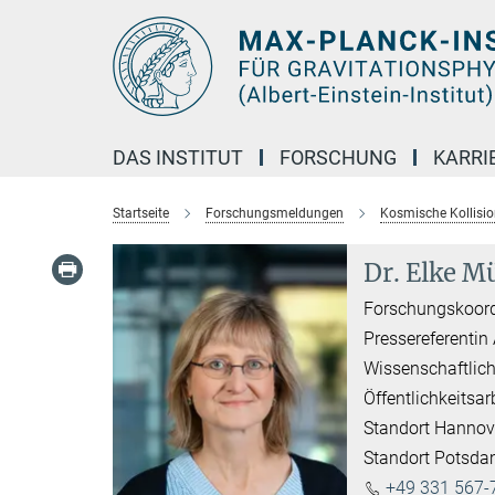
Hauptinhalt
DAS INSTITUT
FORSCHUNG
KARRI
Startseite
Forschungsmeldungen
Kosmische Kollisio
Dr. Elke Mü
Forschungskoord
Pressereferentin
Wissenschaftlich
Öffentlichkeitsar
Standort Hannov
Standort Potsd
+49 331 567-