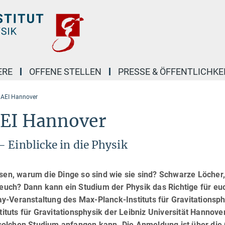
ERE
OFFENE STELLEN
PRESSE & ÖFFENTLICHKE
 AEI Hannover
AEI Hannover
 Einblicke in die Physik
ssen, warum die Dinge so sind wie sie sind? Schwarze Löcher
 euch? Dann kann ein Studium der Physik das Richtige für euc
Day-Veranstaltung des Max-Planck-Instituts für Gravitationsp
tituts für Gravitationsphysik der Leibniz Universität Hannover
olchen Studium anfangen kann. Die Anmeldung ist über die G