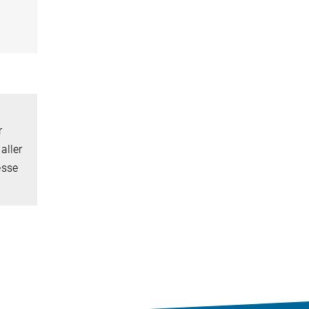
r
aller
esse