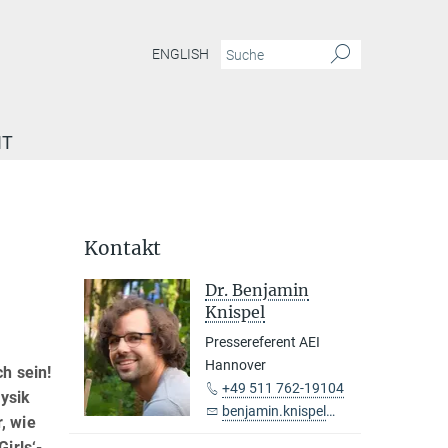
ENGLISH
IT
Kontakt
Dr. Benjamin
Knispel
Pressereferent AEI
,
Hannover
h sein!
+49 511 762-19104
hysik
benjamin.knispel@...
, wie
irls‘-