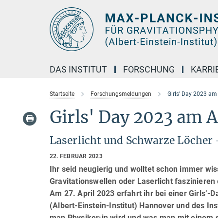
Hauptinhalt
DAS INSTITUT
FORSCHUNG
KARRI
Startseite
Forschungsmeldungen
Girls' Day 2023 am
Girls' Day 2023 am 
Laserlicht und Schwarze Löcher –
22. FEBRUAR 2023
Ihr seid neugierig und wolltet schon immer wi
Gravitationswellen oder Laserlicht faszinieren
Am 27. April 2023 erfahrt ihr bei einer Girls‘-
(Albert-Einstein-Institut) Hannover und des Ins
man Physiker:in wird und was man mit einem s