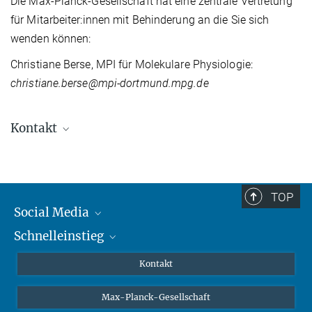
Die Max-Planck-Gesellschaft hat eine zentrale Vertretung
für Mitarbeiter:innen mit Behinderung an die Sie sich
wenden können:
Christiane Berse, MPI für Molekulare Physiologie:
christiane.berse@mpi‐dortmund.mpg.de
Kontakt
Dr. Maria de Lluc Planas Llompart
Stellvertretende Gleichstellungsbeauftragte, AEI
Potsdam
TOP
+49 331 567-7372
Social Media
maria.de.lluc.planas@...
Schnelleinstieg
Mastodon
Susanne Korff
YouTube
Wissenschaftler*innen
Kontakt
Gleichstellungsbeauftragte, AEI Hannover
Studierende
susanne.korff@...
Max-Planck-Gesellschaft
Schüler*innen