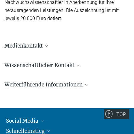
Nachwuchswissenschaftler in Anerkennung für ihre
herausragenden Leistungen. Die Auszeichnung ist mit
jeweils 20.000 Euro dotiert.
Medienkontakt
Dr. Elke Müller
Wissenschaftlicher Kontakt
Forschungskoordinatorin, Pressereferentin AEI
Potsdam
Prof. Dr. Tim Dietrich
+49 331 567-7303
Weiterführende Informationen
+49 331 977-230160
elke.mueller@...
tim.dietrich@...
© sevens[+]maltry
Pressemeldung der DFG
Pressemeldung der Universität Potsdam
TOP
Social Media
Schnelleinstieg
Mastodon