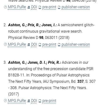
Wave Searches. Physical Review D
98
, 084058 (2018)
MPG.PuRe
DOI
pre-print
publisher-version
2.
Ashton, G.; Prix, R.; Jones, I.
:
A semicoherent glitch-
robust continuous gravitational wave search.
Physical Review D
98
, 063011 (2018)
MPG.PuRe
DOI
pre-print
publisher-version
3.
Ashton, G.; Jones, D. I.; Prix, R.
:
Advances in our
understanding of the free precession candidate PSR
B1828-11. In: Proceedings of Pulsar Astrophysics:
The Next Fifty Years, IAU Symposium, Bd.
337
, S. 307
- 308. Pulsar Astrophysics: The Next Fifty Years.
(2017)
MPG.PuRe
DOI
pre-print