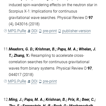
induced spin-wandering effects on the neutron star in
Scorpius X-1: Implications for continuous
gravitational wave searches. Physical Review D
97
(4), 043016 (2018)
MPG.PuRe
DOI
pre-print
publisher-version
11.
Meadors, G. D.; Krishnan, B.; Papa, M. A.; Whelan, J.
T.; Zhang, Y.
:
Resampling to accelerate cross-
correlation searches for continuous gravitational
waves from binary systems. Physical Review D
97
,
044017 (2018)
MPG.PuRe
DOI
pre-print
12.
Ming, J.; Papa, M. A.; Krishnan, B.; Prix, R.; Beer, C.;
Zhu, S.; Eggenstein, H.-B.; Bock, O.; Machenschalk,