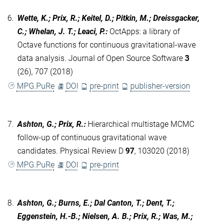
6.
Wette, K.; Prix, R.; Keitel, D.; Pitkin, M.; Dreissgacker,
C.; Whelan, J. T.; Leaci, P.
:
OctApps: a library of
Octave functions for continuous gravitational-wave
data analysis. Journal of Open Source Software
3
(26), 707 (2018)
MPG.PuRe
DOI
pre-print
publisher-version
7.
Ashton, G.; Prix, R.
:
Hierarchical multistage MCMC
follow-up of continuous gravitational wave
candidates. Physical Review D
97
, 103020 (2018)
MPG.PuRe
DOI
pre-print
8.
Ashton, G.; Burns, E.; Dal Canton, T.; Dent, T.;
Eggenstein, H.-B.; Nielsen, A. B.; Prix, R.; Was, M.;