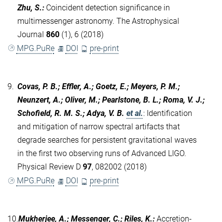
Zhu, S.
:
Coincident detection significance in
multimessenger astronomy. The Astrophysical
Journal
860
(1), 6 (2018)
MPG.PuRe
DOI
pre-print
9.
Covas, P. B.; Effler, A.; Goetz, E.; Meyers, P. M.;
Neunzert, A.; Oliver, M.; Pearlstone, B. L.; Roma, V. J.;
Schofield, R. M. S.; Adya, V. B.
et al.
:
Identification
and mitigation of narrow spectral artifacts that
degrade searches for persistent gravitational waves
in the first two observing runs of Advanced LIGO.
Physical Review D
97
, 082002 (2018)
MPG.PuRe
DOI
pre-print
10.
Mukherjee, A.; Messenger, C.; Riles, K.
:
Accretion-