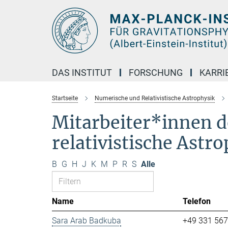
Hauptinhalt
DAS INSTITUT
FORSCHUNG
KARRI
Startseite
Numerische und Relativistische Astrophysik
Mitarbeiter*innen d
relativistische Astr
B
G
H
J
K
M
P
R
S
Alle
Name
Telefon
Sara Arab Badkuba
+49 331 56