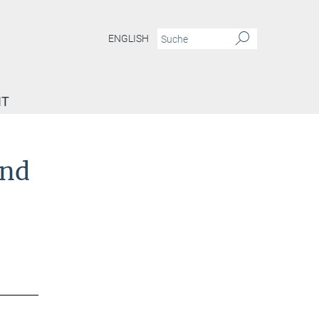
ENGLISH
IT
und