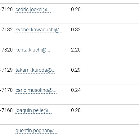
7-7120
cedric.jockel@...
0.20
7-7132
kyohei.kawaguchi@...
0.32
7-7320
kenta.kiuchi@...
2.20
7-7129
takami.kuroda@...
0.29
7-7170
carlo.musolino@...
0.24
7-7168
joaquin.pelle@...
0.28
quentin.pognan@...