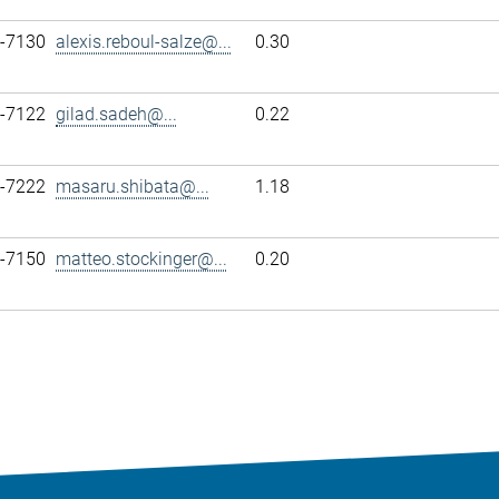
7-7130
alexis.reboul-salze@...
0.30
7-7122
gilad.sadeh@...
0.22
7-7222
masaru.shibata@...
1.18
7-7150
matteo.stockinger@...
0.20