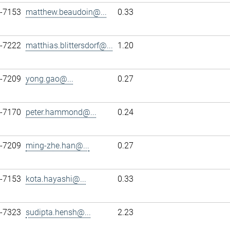
7-7153
matthew.beaudoin@...
0.33
7-7222
matthias.blittersdorf@...
1.20
7-7209
yong.gao@...
0.27
7-7170
peter.hammond@...
0.24
7-7209
ming-zhe.han@...
0.27
7-7153
kota.hayashi@...
0.33
7-7323
sudipta.hensh@...
2.23