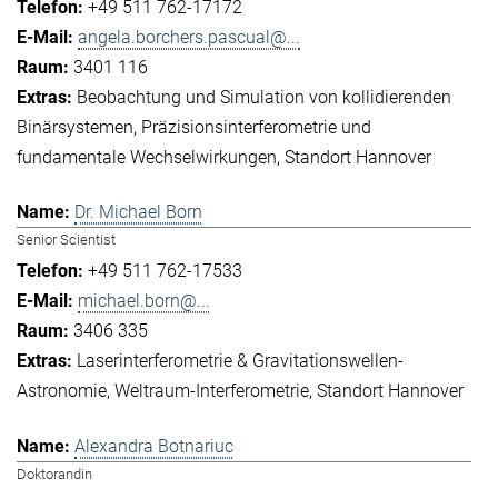
+49 511 762-17172
angela.borchers.pascual@...
3401 116
Beobachtung und Simulation von kollidierenden
Binärsystemen
Präzisionsinterferometrie und
fundamentale Wechselwirkungen
Standort Hannover
Dr. Michael Born
Senior Scientist
+49 511 762-17533
michael.born@...
3406 335
Laserinterferometrie & Gravitationswellen-
Astronomie
Weltraum-Interferometrie
Standort Hannover
Alexandra Botnariuc
Doktorandin