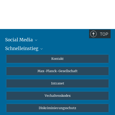
TOP
Social Media
Schnelleinstieg
Mastodon
YouTube
Wissenschaftler*innen
Kontakt
Studierende
Max-Planck-Gesellschaft
Schüler*innen
Journalist*innen
Intranet
Öffentlichkeit
Verhaltenskodex
Alumnae | Alumni
Bewerber*innen
Diskriminierungsschutz