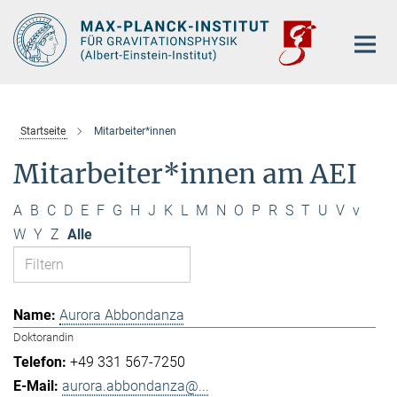
Hauptinhalt
Startseite
Mitarbeiter*innen
Mitarbeiter*innen am AEI
A
B
C
D
E
F
G
H
J
K
L
M
N
O
P
R
S
T
U
V
v
W
Y
Z
Alle
Aurora Abbondanza
Doktorandin
+49 331 567-7250
aurora.abbondanza@...