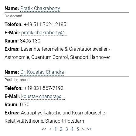
Pratik Chakraborty
Doktorand
+49 511 762-12185
pratik.chakraborty@...
3406 130
Laserinterferometrie & Gravitationswellen-
Astronomie
Quantum Control
Standort Hannover
Dr. Koustav Chandra
Postdoktorand
+49 331 567-7192
koustav.chandra@...
0.70
Astrophysikalische und Kosmologische
Relativitätstheorie
Standort Potsdam
<<
<
1
2
3
4
5
>
>>