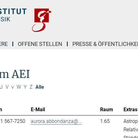
ERE
OFFENE STELLEN
PRESSE & ÖFFENTLICHKE
am AEI
U
V
v
W
Y
Z
Alle
n
E-Mail
Raum
Extras
31 567-7250
aurora.abbondanza@...
1.65
Astrop
Relativ
Stand