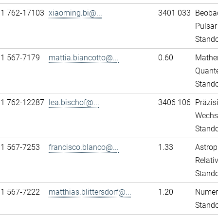
11 762-17103
xiaoming.bi@...
3401 033
Beobac
Pulsar
Stando
31 567-7179
mattia.biancotto@...
0.60
Mathem
Quante
Stand
11 762-12287
lea.bischof@...
3406 106
Präzis
Wechs
Stando
31 567-7253
francisco.blanco@...
1.33
Astrop
Relativ
Stand
31 567-7222
matthias.blittersdorf@...
1.20
Numeri
Stand