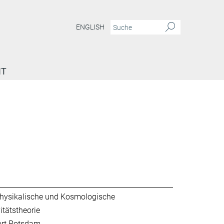
ENGLISH
IT
hysikalische und Kosmologische
itätstheorie
ort Potsdam