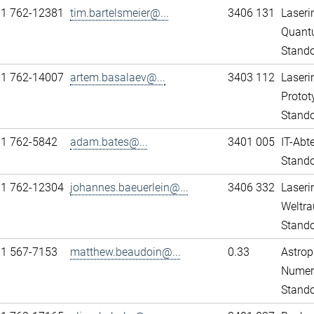
11 762-12381
tim.bartelsmeier@...
3406 131
Laseri
Quant
Stando
11 762-14007
artem.basalaev@...
3403 112
Laseri
Protot
Stando
11 762-5842
adam.bates@...
3401 005
IT-Abt
Stando
11 762-12304
johannes.baeuerlein@...
3406 332
Laseri
Weltra
Stando
31 567-7153
matthew.beaudoin@...
0.33
Astrop
Numeri
Stand