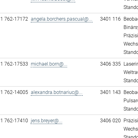
Stand
11 762-17172
angela.borchers.pascual@...
3401 116
Beobac
Binär
Präzis
Wechs
Stando
11 762-17533
michael.born@...
3406 335
Laseri
Weltra
Stando
11 762-14005
alexandra.botnariuc@...
3401 143
Beobac
Pulsar
Stando
11 762-17410
jens.breyer@...
3406 020
Präzis
Wechs
Stando