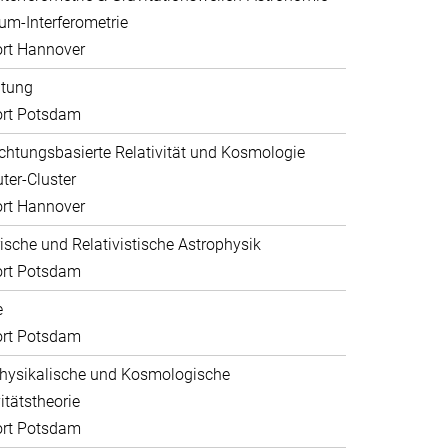
um-Interferometrie
rt Hannover
ltung
ort Potsdam
htungsbasierte Relativität und Kosmologie
er-Cluster
rt Hannover
sche und Relativistische Astrophysik
ort Potsdam
e
ort Potsdam
hysikalische und Kosmologische
itätstheorie
ort Potsdam