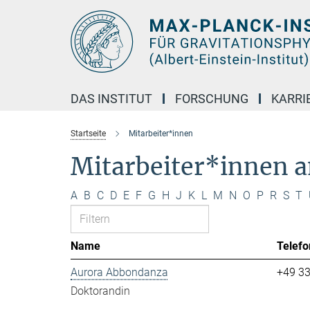
Hauptinhalt
DAS INSTITUT
FORSCHUNG
KARRI
Startseite
Mitarbeiter*innen
Mitarbeiter*innen 
A
B
C
D
E
F
G
H
J
K
L
M
N
O
P
R
S
T
Name
Telefo
Aurora Abbondanza
+49 3
Doktorandin