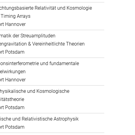
htungsbasierte Relativität und Kosmologie
 Timing Arrays
rt Hannover
atik der Streuamplituden
ngravitation & Vereinheitlichte Theorien
ort Potsdam
ionsinterferometrie und fundamentale
elwirkungen
rt Hannover
hysikalische und Kosmologische
itätstheorie
ort Potsdam
sche und Relativistische Astrophysik
ort Potsdam