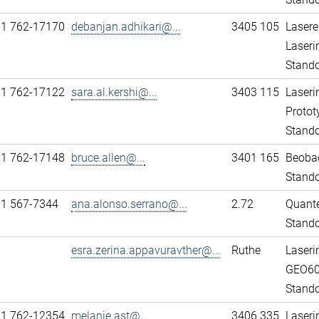
11 762-17170
debanjan.adhikari@...
3405 105
Lasere
Laseri
Stando
11 762-17122
sara.al.kershi@...
3403 115
Laseri
Protot
Stando
11 762-17148
bruce.allen@...
3401 165
Beobac
Stando
31 567-7344
ana.alonso.serrano@...
2.72
Quante
Stand
esra.zerina.appavuravther@...
Ruthe
Laseri
GEO6
Stando
11 762-12354
melanie.ast@...
3406 335
Laseri