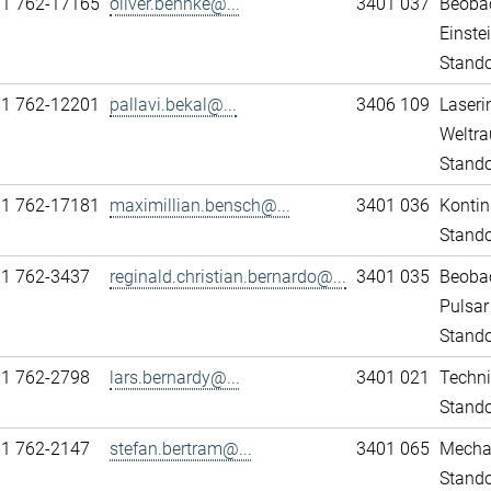
11 762-17165
oliver.behnke@...
3401 037
Beobac
Einst
Stando
11 762-12201
pallavi.bekal@...
3406 109
Laseri
Weltra
Stando
11 762-17181
maximillian.bensch@...
3401 036
Kontin
Stando
11 762-3437
reginald.christian.bernardo@...
3401 035
Beobac
Pulsar
Stando
11 762-2798
lars.bernardy@...
3401 021
Techni
Stando
11 762-2147
stefan.bertram@...
3401 065
Mechan
Stando