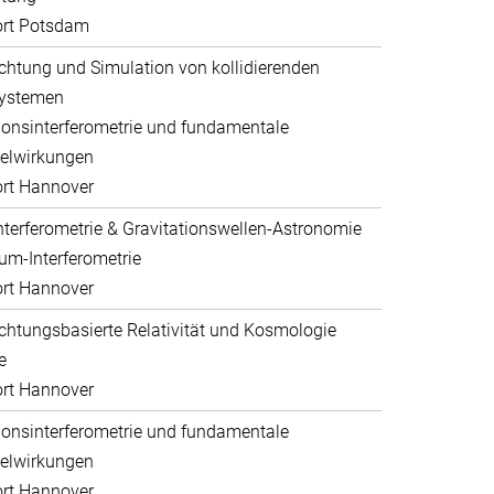
ort Potsdam
htung und Simulation von kollidierenden
systemen
ionsinterferometrie und fundamentale
elwirkungen
rt Hannover
nterferometrie & Gravitationswellen-Astronomie
um-Interferometrie
rt Hannover
htungsbasierte Relativität und Kosmologie
e
rt Hannover
ionsinterferometrie und fundamentale
elwirkungen
rt Hannover