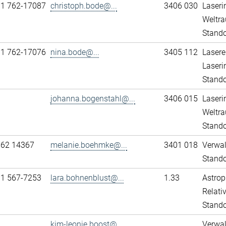
11 762-17087
christoph.bode@...
3406 030
Laseri
Weltra
Stando
11 762-17076
nina.bode@...
3405 112
Lasere
Laseri
Stando
johanna.bogenstahl@...
3406 015
Laseri
Weltra
Stando
762 14367
melanie.boehmke@...
3401 018
Verwa
Stando
31 567-7253
lara.bohnenblust@...
1.33
Astrop
Relativ
Stand
kim-leonie.boost@...
Verwa