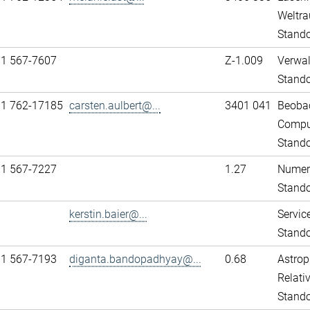
Weltra
Stando
31 567-7607
Z-1.009
Verwa
Stand
11 762-17185
carsten.aulbert@...
3401 041
Beobac
Comput
Stando
31 567-7227
1.27
Numeri
Stand
kerstin.baier@...
Servic
Stand
31 567-7193
diganta.bandopadhyay@...
0.68
Astrop
Relativ
Stand