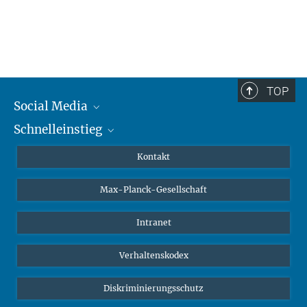
TOP
Social Media
Schnelleinstieg
Mastodon
YouTube
Wissenschaftler*innen
Kontakt
Studierende
Max-Planck-Gesellschaft
Schüler*innen
Journalist*innen
Intranet
Öffentlichkeit
Verhaltenskodex
Alumnae | Alumni
Bewerber*innen
Diskriminierungsschutz