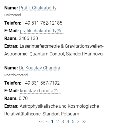
Pratik Chakraborty
Doktorand
+49 511 762-12185
pratik.chakraborty@...
3406 130
Laserinterferometrie & Gravitationswellen-
Astronomie
Quantum Control
Standort Hannover
Dr. Koustav Chandra
Postdoktorand
+49 331 567-7192
koustav.chandra@...
0.70
Astrophysikalische und Kosmologische
Relativitätstheorie
Standort Potsdam
<<
<
1
2
3
4
5
>
>>