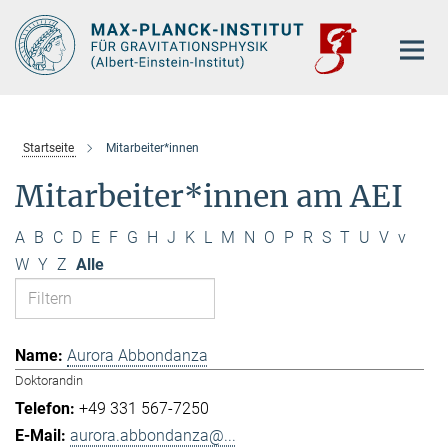
Hauptinhalt
Startseite
Mitarbeiter*innen
Mitarbeiter*innen am AEI
A
B
C
D
E
F
G
H
J
K
L
M
N
O
P
R
S
T
U
V
v
W
Y
Z
Alle
Aurora Abbondanza
Doktorandin
+49 331 567-7250
aurora.abbondanza@...