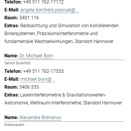
+49 511 762-17172
angela.borchers.pascual@...
3401 116
Beobachtung und Simulation von kollidierenden
Binärsystemen
Präzisionsinterferometrie und
fundamentale Wechselwirkungen
Standort Hannover
Dr. Michael Born
Senior Scientist
+49 511 762-17533
michael.born@...
3406 335
Laserinterferometrie & Gravitationswellen-
Astronomie
Weltraum-Interferometrie
Standort Hannover
Alexandra Botnariuc
Doktorandin