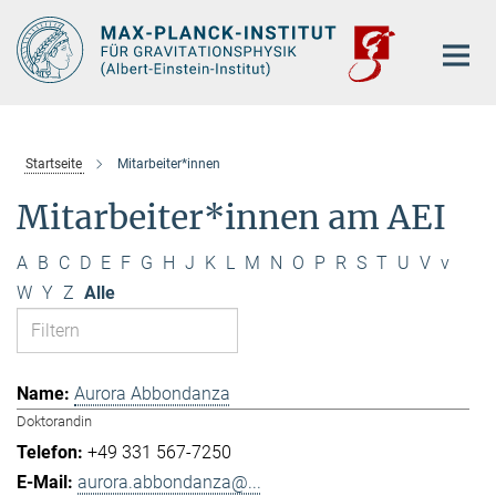
Hauptinhalt
Startseite
Mitarbeiter*innen
Mitarbeiter*innen am AEI
A
B
C
D
E
F
G
H
J
K
L
M
N
O
P
R
S
T
U
V
v
W
Y
Z
Alle
Aurora Abbondanza
Doktorandin
+49 331 567-7250
aurora.abbondanza@...