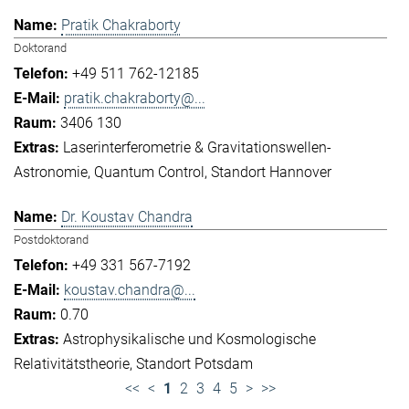
Pratik Chakraborty
Doktorand
+49 511 762-12185
pratik.chakraborty@...
3406 130
Laserinterferometrie & Gravitationswellen-
Astronomie
Quantum Control
Standort Hannover
Dr. Koustav Chandra
Postdoktorand
+49 331 567-7192
koustav.chandra@...
0.70
Astrophysikalische und Kosmologische
Relativitätstheorie
Standort Potsdam
<<
<
1
2
3
4
5
>
>>