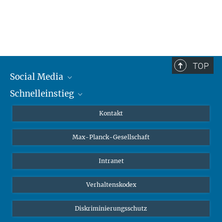
TOP
Social Media
Schnelleinstieg
Mastodon
YouTube
Wissenschaftler*innen
Kontakt
Studierende
Max-Planck-Gesellschaft
Schüler*innen
Journalist*innen
Intranet
Öffentlichkeit
Verhaltenskodex
Alumnae | Alumni
Bewerber*innen
Diskriminierungsschutz