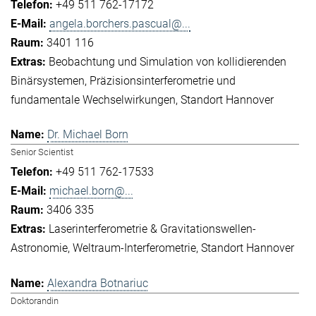
+49 511 762-17172
angela.borchers.pascual@...
3401 116
Beobachtung und Simulation von kollidierenden
Binärsystemen
Präzisionsinterferometrie und
fundamentale Wechselwirkungen
Standort Hannover
Dr. Michael Born
Senior Scientist
+49 511 762-17533
michael.born@...
3406 335
Laserinterferometrie & Gravitationswellen-
Astronomie
Weltraum-Interferometrie
Standort Hannover
Alexandra Botnariuc
Doktorandin