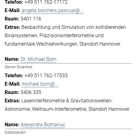
+49 511 762-17172
angela.borchers.pascual@...
3401 116
Beobachtung und Simulation von kollidierenden
Binärsystemen
Präzisionsinterferometrie und
fundamentale Wechselwirkungen
Standort Hannover
Dr. Michael Born
Senior Scientist
+49 511 762-17533
michael.born@...
3406 335
Laserinterferometrie & Gravitationswellen-
Astronomie
Weltraum-Interferometrie
Standort Hannover
Alexandra Botnariuc
Doktorandin