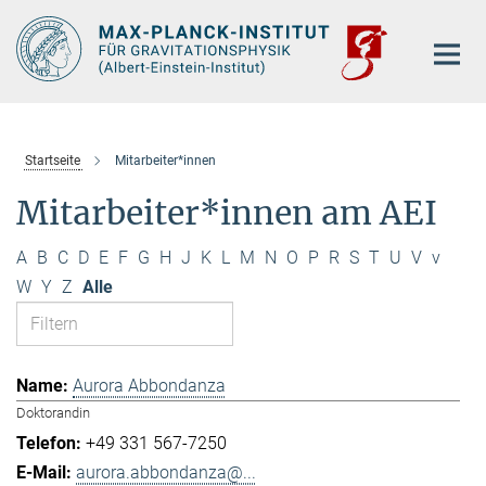
Hauptinhalt
Startseite
Mitarbeiter*innen
Mitarbeiter*innen am AEI
A
B
C
D
E
F
G
H
J
K
L
M
N
O
P
R
S
T
U
V
v
W
Y
Z
Alle
Aurora Abbondanza
Doktorandin
+49 331 567-7250
aurora.abbondanza@...