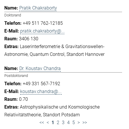
Pratik Chakraborty
Doktorand
+49 511 762-12185
pratik.chakraborty@...
3406 130
Laserinterferometrie & Gravitationswellen-
Astronomie
Quantum Control
Standort Hannover
Dr. Koustav Chandra
Postdoktorand
+49 331 567-7192
koustav.chandra@...
0.70
Astrophysikalische und Kosmologische
Relativitätstheorie
Standort Potsdam
<<
<
1
2
3
4
5
>
>>