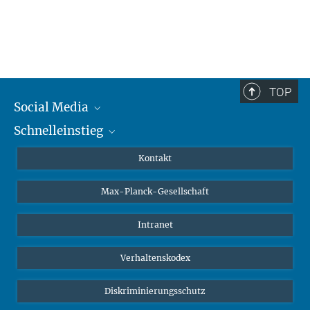
TOP
Social Media
Schnelleinstieg
Mastodon
YouTube
Wissenschaftler*innen
Kontakt
Studierende
Max-Planck-Gesellschaft
Schüler*innen
Journalist*innen
Intranet
Öffentlichkeit
Verhaltenskodex
Alumnae | Alumni
Bewerber*innen
Diskriminierungsschutz